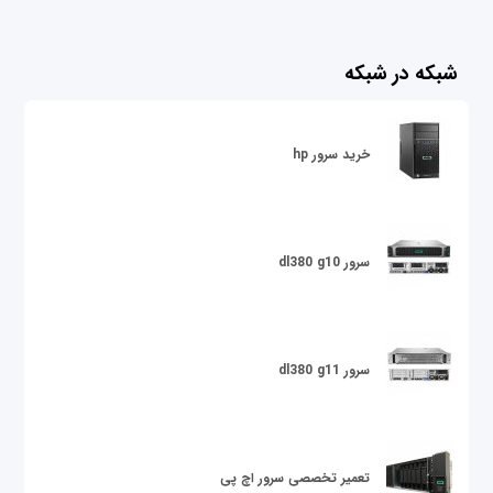
شبکه در شبکه
خرید سرور hp
سرور dl380 g10
سرور dl380 g11
تعمیر تخصصی سرور اچ پی