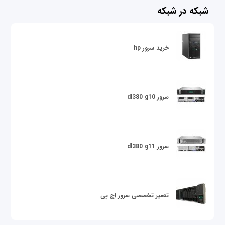
شبکه در شبکه
خرید سرور hp
سرور dl380 g10
سرور dl380 g11
تعمیر تخصصی سرور اچ پی