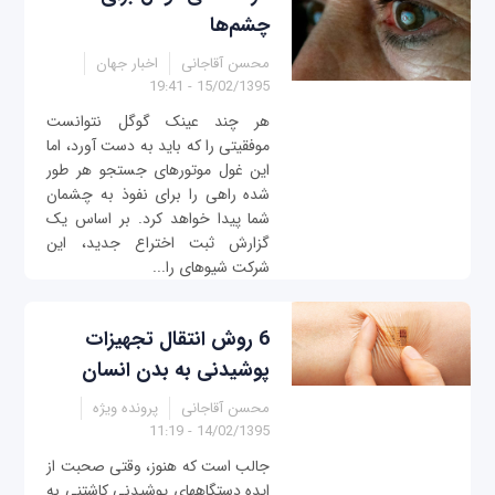
چشم‌ها
محسن آقاجانی
اخبار جهان
15/02/1395 - 19:41
هر چند عینک گوگل نتوانست
موفقیتی را که باید به دست آورد، اما
این غول موتورهای جستجو هر طور
شده راهی را برای نفوذ به چشمان
شما پیدا خواهد کرد. بر اساس یک
گزارش ثبت اختراع جدید، این
شرکت شیوه‎ای را...
6 روش انتقال تجهيزات
پوشیدنی به بدن انسان
محسن آقاجانی
پرونده ویژه
14/02/1395 - 11:19
جالب است که هنوز، وقتی صحبت از
ایده دستگاه‎های پوشیدنی کاشتنی به