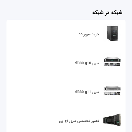
شبکه در شبکه
خرید سرور hp
سرور dl380 g10
سرور dl380 g11
تعمیر تخصصی سرور اچ پی