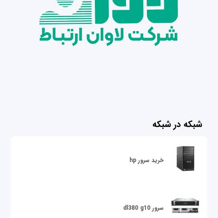
شبکه در شبکه
خرید سرور hp
سرور dl380 g10