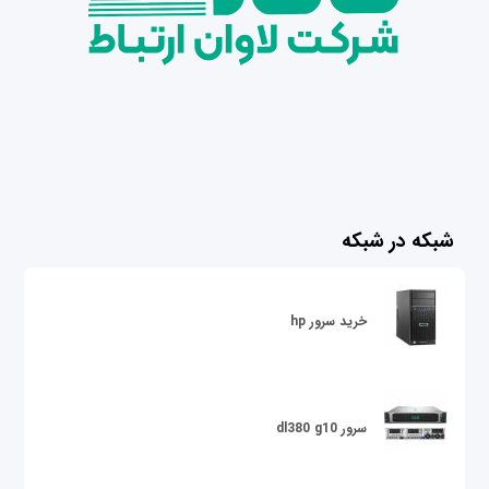
شبکه در شبکه
خرید سرور hp
سرور dl380 g10