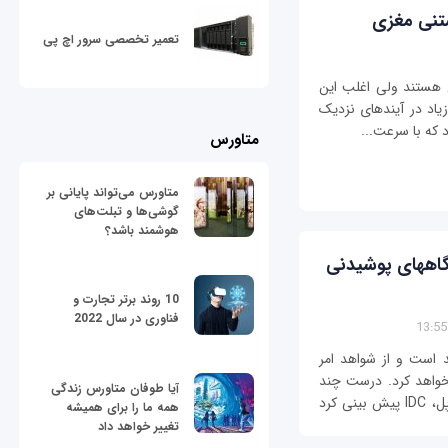
شتنی مغزی
تعمیر تخصصی سرور اچ پی
ون هستند ولی اغلب این
زیاد در آیندهای نزدیک
 که با سرعت...
متاورس
متاورس می‌تواند پایانی بر
گوشی‌ها و تبلت‌های
هوشمند باشد؟
فبلت‎ها را فراموش کنید؛ 2015 سال دستگاه‎های پوشیدنی
10 روند برتر تجارت و
فناوری در سال 2022
ل رشد است و از شواهد امر
به این زودی‎ها فروکش نخواهد کرد. درست چند
آیا طوفان متاورس زندگی
روز پس از گسترش خط تولید ساعت‎های هوشمند اپل، IDC پیش بینی کرد
همه ما را برای همیشه
تغییر خواهد داد