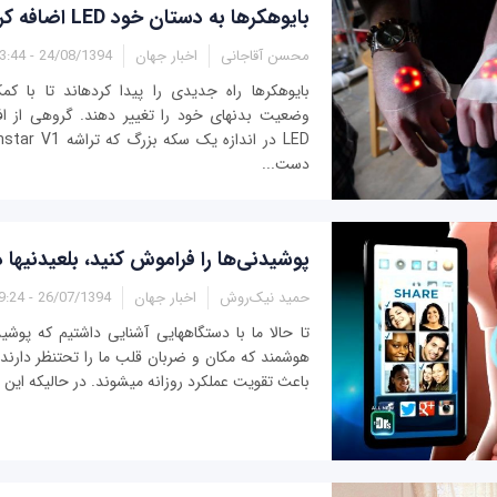
بایوهکرها به دستان خود LED اضافه کردند
محسن آقاجانی
اخبار جهان
24/08/1394 - 13:44
بایوهکرها راه جدیدی را 
وضعیت بدن‎های خود را تغییر دهند. گروهی 
دست‎...
پوشیدنی‌ها را فراموش کنید، بلعیدنی‫ها 
حمید نیک‌روش
اخبار جهان
26/07/1394 - 19:24
تا حالا ما با دستگاه‫هایی آشنایی داشتیم که پوشی‫
هوشمند که مکان و ضربان قلب ما را تحت‫نظر دارند 
باعث تقویت عملکرد روزانه می‫شوند. در حالی‫که این گ‫