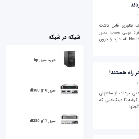
پیدا کرده‎اند تا با کمک فناوری قابل کاشت
از افراد نوعی صفحه مدور
شبکه در شبکه
LED در اندازه یک سکه بزرگ که تراشه Northstar V1 نام دارد را درون
خرید سرور hp
در راه هستند!
سرور dl380 g10
دنی بودند، از ساعتهای
گرفته تا عینک‌هایی که
جتها...
سرور dl380 g11