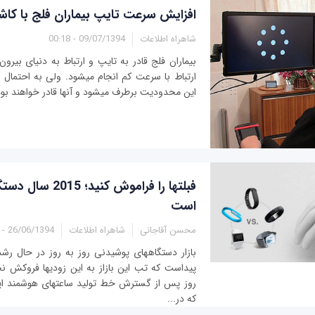
افزایش سرعت تایپ بیماران فلج با کا
شاهراه اطلاعات
09/07/1394 - 00:18
بیماران فلج قادر به تایپ و ارتباط به دنیای بیر
ارتباط با سرعت کم انجام می‫شود. ولی به احتمال ‫
این محدودیت برطرف می‫شود و آن‫ها قادر خواهند بود
است
محسن آقاجانی
شاهراه اطلاعات
26/06/1394 - 13:55
بازار دستگاه‎های پوشیدنی روز به روز در حا
پیداست که تب این بازاز 
که در...