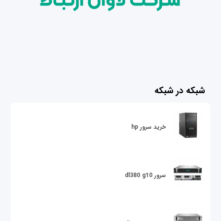
شبکه در شبکه
خرید سرور hp
سرور dl380 g10