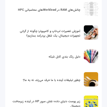
چالش‌های RAM در Workloadهای محاسباتی HPC
آموزش تعمیرات لپ‌تاپ و کامپیوتر؛ چگونه از گرانی
تجهیزات دیجیتال، یک شغل پردرآمد بسازیم؟
دلیل رنگ بندی کابل شبکه
چطور تبلیغات آینده با ما حرف می‌زند، نه به ما؟
زیر پوست دنیای داده؛ نقش سرور HP در آینده زیرساخت
دیجیتال