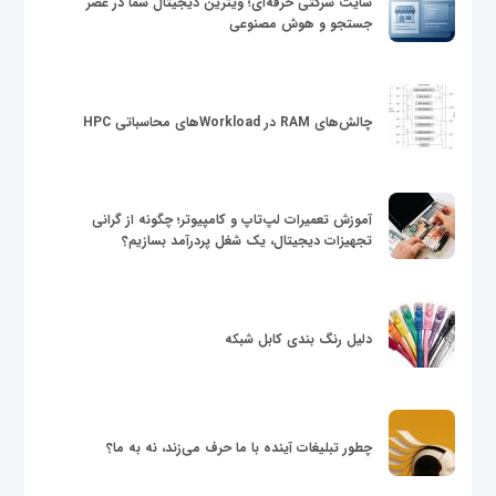
سایت شرکتی حرفه‌ای؛ ویترین دیجیتال شما در عصر
جستجو و هوش مصنوعی
چالش‌های RAM در Workloadهای محاسباتی HPC
آموزش تعمیرات لپ‌تاپ و کامپیوتر؛ چگونه از گرانی
تجهیزات دیجیتال، یک شغل پردرآمد بسازیم؟
دلیل رنگ بندی کابل شبکه
چطور تبلیغات آینده با ما حرف می‌زند، نه به ما؟