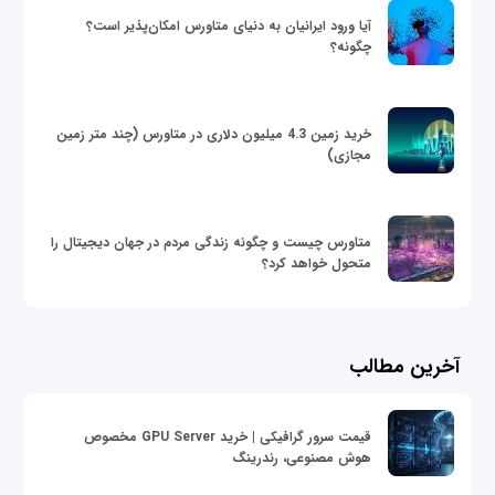
آیا ورود ایرانیان به دنیای متاورس امکان‌پذیر است؟
چگونه؟
خرید زمین 4.3 میلیون دلاری در متاورس (چند متر زمین
مجازی)
متاورس چیست و چگونه زندگی مردم در جهان دیجیتال را
متحول خواهد کرد؟
آخرین مطالب
قیمت سرور گرافیکی | خرید GPU Server مخصوص
هوش مصنوعی، رندرینگ