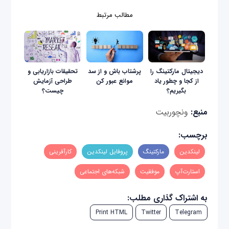
مطالب مرتبط
دیجیتال مارکتینگ را
پرشتاب باش و از سد
تحقیقات بازاریابی و
از کجا و چطور یاد
موانع عبور کن
طراحی آزمایش
بگیریم؟
چیست؟
منبع:
ونچوربیت
برچسب:
لینکدین
مارکتینگ
پروفایل لینکدین
کارآفرینی
استارت‌آپ
موفقیت
شبکه‌های اجتماعی
به اشتراک گذاری مطلب:
Print HTML
Twitter
Telegram