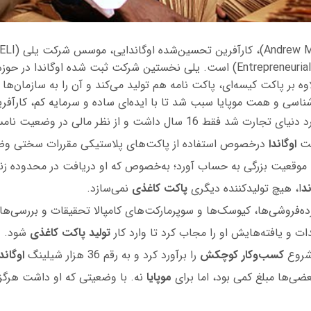
Entrepreneurial Link Investments) است. یلی نخستین شرکت ثبت شده اوگاندا
 بر پاکت‌ کیسه‌ای، پاکت نامه هم تولید می‌کند و آن را به سازمان‌ه
اسی و همت موپایا سبب شد تا با ایده‌ای ساده و سرمایه کم، کارآفری
وارد دنیای تجارت شد فقط 16 سال داشت و از نظر مالی در وضع
لت
اوگاندا
درخصوص استفاده از پاکت‌های پلاستیکی مقررات سختی وضع
 موقعیت بزرگی به حساب آورد؛ به‌خصوص که او دریافت در محدوده زند
ند
ا، هیچ تولیدکننده دیگری
پاکت کاغذی
نمی‌سازد.
رده‌فروشی‌ها، کیوسک‌ها و سوپرمارکت‌های کامپالا تحقیقات و بررسی‌ه
ت و یافته‌هایش او را مجاب کرد تا وارد کار
تولید پاکت کاغذی
شود.
 شروع
کسب‌وکار
کوچکش
را برآورد کرد و به رقم 36 هزار شیلینگ
اوگاندا
عضی‌ها مبلغ کمی بود، اما برای
موپایا
نه. با وضعیتی که او داشت هرگز