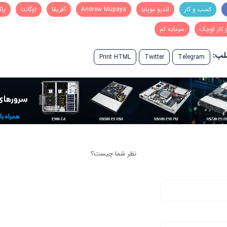
کسب و کار
اندرو موپایا
Andrew Mupaya
آفریقا
اوگاندا
پا
کار کوچک
سرمایه کم
طلب:
Print HTML
Twitter
Telegram
نظر شما چیست؟