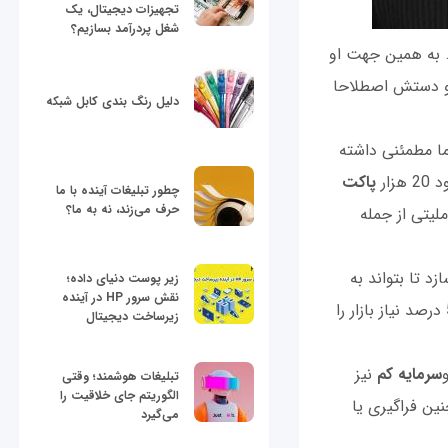
تجهیزات دیجیتال، یک
شغل پردرآمد بسازیم؟
به همین جهت او
 و دستش اصطلاحا
دلیل رنگ بندی کابل شبکه
ا مطمئنی داشته
زار
پاکت
چطور تبلیغات آینده با ما
حرف می‌زند، نه به ما؟
لیتی از جمله
د تا بتواند به
زیر پوست دنیای داده؛
نقش سرور HP در آینده
تقاضای بازار پاسخ دهد. در حال حاضر چون آن‌ها با دست پاکت می‌سازند فقط می‌‌توانند 5 درصد نیاز بازار را
زیرساخت دیجیتال
سرمایه‌ کم
نیز
تبلیغات هوشمند؛ وقتی
الگوریتم جای خلاقیت را
ین فراگیری یا
می‌گیرد