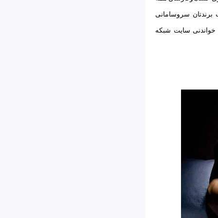
ت برندتان سروسامانی
 خواندنی سایت شبکه