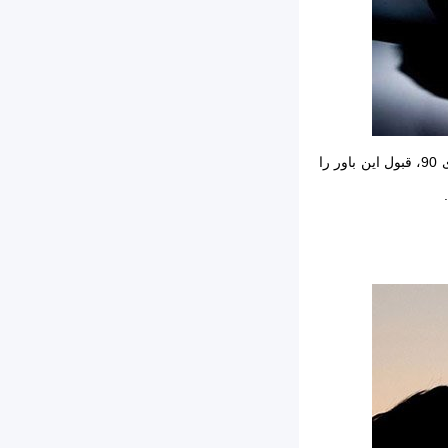
در چشم‌انداز کارآفرینی به شدت رقابتی امروز، تفاوت حرف اول را می‌زند. رشد دات-کام در دهه‌های 90، قبول این باور را