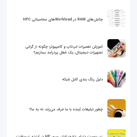
چالش‌های RAM در Workloadهای محاسباتی HPC
آموزش تعمیرات لپ‌تاپ و کامپیوتر؛ چگونه از گرانی
تجهیزات دیجیتال، یک شغل پردرآمد بسازیم؟
دلیل رنگ بندی کابل شبکه
چطور تبلیغات آینده با ما حرف می‌زند، نه به ما؟
زیر پوست دنیای داده؛ نقش سرور HP در آینده زیرساخت