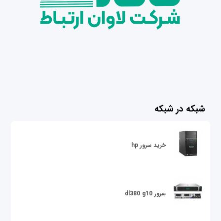
شبکه در شبکه
خرید سرور hp
سرور dl380 g10