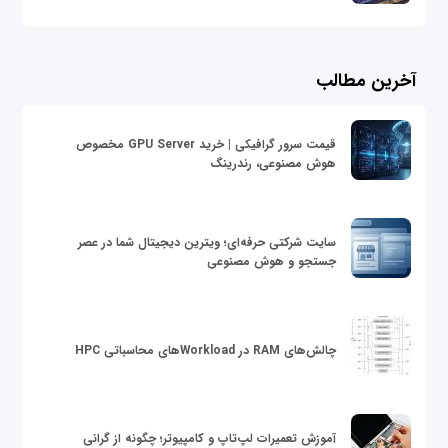
آخرین مطالب
قیمت سرور گرافیکی | خرید GPU Server مخصوص
هوش مصنوعی، رندرینگ
سایت شرکتی حرفه‌ای؛ ویترین دیجیتال شما در عصر
جستجو و هوش مصنوعی
چالش‌های RAM در Workloadهای محاسباتی HPC
آموزش تعمیرات لپ‌تاپ و کامپیوتر؛ چگونه از گرانی