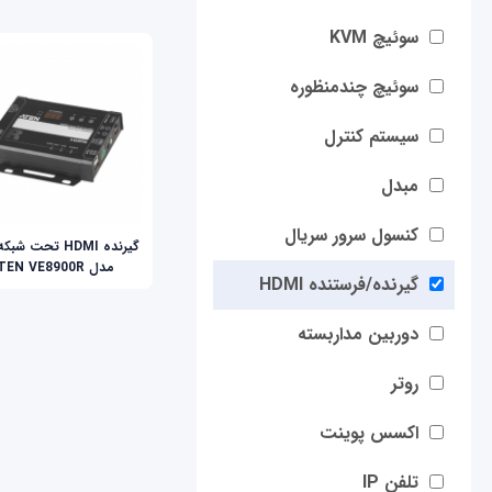
سوئیچ KVM
سوئیچ چندمنظوره
سیستم کنترل
مبدل
کنسول سرور سریال
گیرنده HDMI تحت ش
مدل ATEN VE8900R
گیرنده/فرستنده HDMI
دوربین مداربسته
روتر
اکسس پوینت
تلفن IP