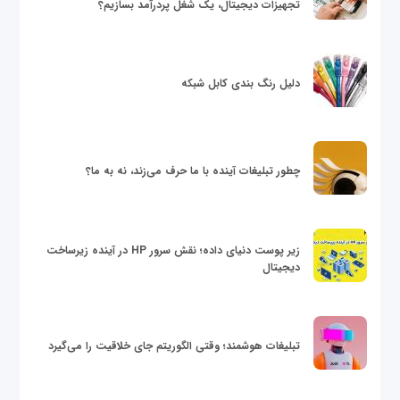
تجهیزات دیجیتال، یک شغل پردرآمد بسازیم؟
دلیل رنگ بندی کابل شبکه
چطور تبلیغات آینده با ما حرف می‌زند، نه به ما؟
زیر پوست دنیای داده؛ نقش سرور HP در آینده زیرساخت
دیجیتال
تبلیغات هوشمند؛ وقتی الگوریتم جای خلاقیت را می‌گیرد