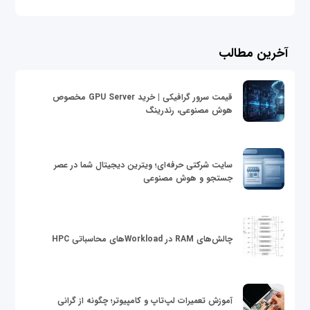
آخرین مطالب
قیمت سرور گرافیکی | خرید GPU Server مخصوص
هوش مصنوعی، رندرینگ
سایت شرکتی حرفه‌ای؛ ویترین دیجیتال شما در عصر
جستجو و هوش مصنوعی
چالش‌های RAM در Workloadهای محاسباتی HPC
آموزش تعمیرات لپ‌تاپ و کامپیوتر؛ چگونه از گرانی