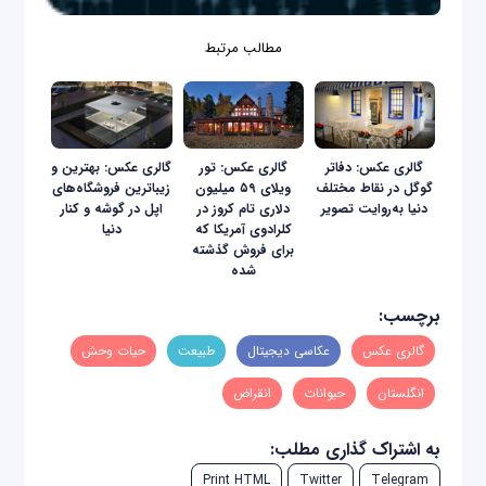
مطالب مرتبط
گالری عکس: دفاتر
گالری عکس: تور
گالری عکس: بهترین و
گوگل در نقاط مختلف
ویلای ۵۹ میلیون
زیباترین فروشگاه‌های
دنیا به‌روایت تصویر
دلاری تام کروز در
اپل در گوشه و کنار
کلرادوی آمریکا که
دنیا
برای فروش گذشته
شده
برچسب:
گالری عکس
عکاسی دیجیتال
طبیعت
حیات وحش
انگلستان
حیوانات
انقراض
به اشتراک گذاری مطلب:
Print HTML
Twitter
Telegram