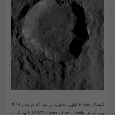
کاوشگر Philae اولین فضاپیمایی بود که در سال 2014
روی سطح 67P/Churyumov-Gerasimenko فرود آمد و