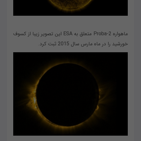
ماهواره Proba-2 متعلق به ESA این تصویر زیبا از کسوف
خورشید را در ماه مارس سال 2015 ثبت کرد.