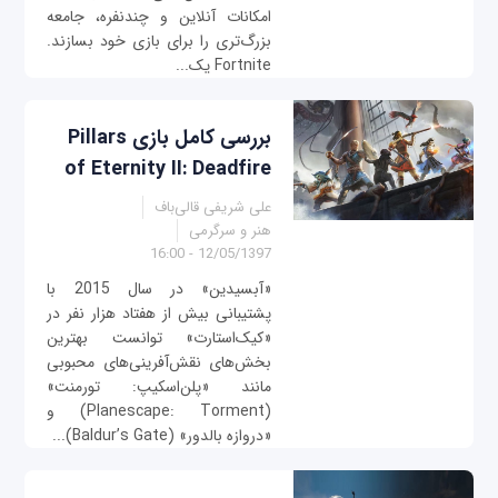
امکانات آنلاین و چندنفره، جامعه
بزرگ‌تری را برای بازی خود بسازند.
Fortnite یک...
بررسی کامل بازی Pillars
of Eternity II: Deadfire
علی شریفی قالی‌باف
هنر و سرگرمی
12/05/1397 - 16:00
«آبسیدین» در سال 2015 با
پشتیبانی بیش از هفتاد هزار نفر در
«کیک‌‌استارت» توانست بهترین
بخش‌های نقش‌آفرینی‌های محبوبی
مانند «پلن‌اسکیپ: تورمنت»
(Planescape: Torment) و
«دروازه بالدور» (Baldur’s Gate)...