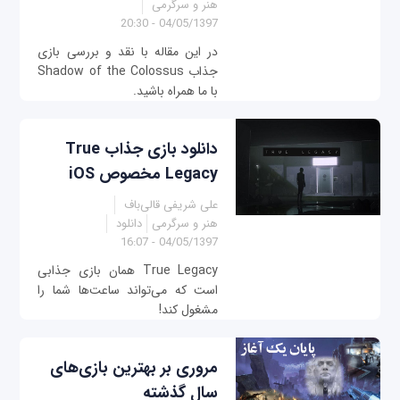
هنر و سرگرمی
04/05/1397 - 20:30
در این مقاله با نقد و بررسی بازی
جذاب Shadow of the Colossus
با ما همراه باشید.
دانلود بازی جذاب True
Legacy مخصوص iOS
علی شریفی قالی‌باف
هنر و سرگرمی
دانلود
04/05/1397 - 16:07
True Legacy همان بازی جذابی
است که می‌تواند ساعت‌ها شما را
مشغول کند!
مروری بر بهترین بازی‌های
سال گذشته