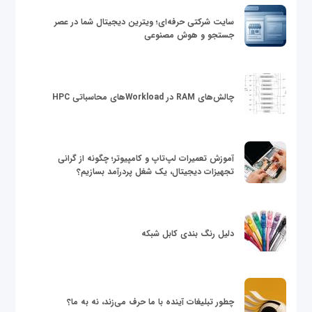
سایت شرکتی حرفه‌ای؛ ویترین دیجیتال شما در عصر
جستجو و هوش مصنوعی
چالش‌های RAM در Workloadهای محاسباتی HPC
آموزش تعمیرات لپ‌تاپ و کامپیوتر؛ چگونه از گرانی
تجهیزات دیجیتال، یک شغل پردرآمد بسازیم؟
دلیل رنگ بندی کابل شبکه
چطور تبلیغات آینده با ما حرف می‌زند، نه به ما؟