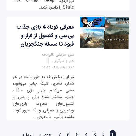
می‌گردید The X-Files: Deep
State را دانلود کنید.
معرفی کوتاه 4 بازی‌ جذاب
پی‌سی و کنسول از فراز و
فرود تا سسله جنگجویان
علی شریفی قالی‌باف
هنر و سرگرمی
03/03/1397 - 23:35
در این بخش که به طور ثابت در هر
شماره نشریه شبکه چاپ می‌شود؛
سعی می‌کنیم چهار بازی جذاب
جدید منتشر شده برای پی‌سی یا
کنسول‌های معروف بازی‌های
ویدیویی را معرفی و یک مرور کوتاه
داشته باشیم. با معرفی...
صفحه‌ها
1
2
3
4
5
6
7
بعدی ›
انتها »