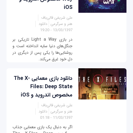
iOS
علی شریفی قالی‌باف
هنر و سرگرمی
دانلود
13/03/1397 - 19:20
در بازی Light a Way تاریکی بر
جنگل‌های دنیا سایه انداخته است و
روشنایی‌ها را یکی پس از دیگری در
دل خود غرق می‌کند.
دانلود بازی معمایی The X-
Files: Deep State
مخصوص اندروید و iOS
علی شریفی قالی‌باف
هنر و سرگرمی
دانلود
11/03/1397 - 01:18
اگر به دنبال یک بازی معمایی جذاب