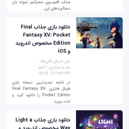
جذاب قلم‌مـوی سحرآمیز نمونه بارز
دستآوردهای این...
دانلود بازی جذاب Final
Fantasy XV: Pocket
Edition مخصوص اندروید
و iOS
علی شریفی قالی‌باف
هنر و سرگرمی
دانلود
01/04/1397 - 02:39
در ادامه جدیدترین نسخه بازی
فاینال فانتزی Final Fantasy XV:
Pocket Edition را دانلود کنید و
لذت ببرید.
دانلود بازی جذاب Light a
Way مخصوص اندروید و