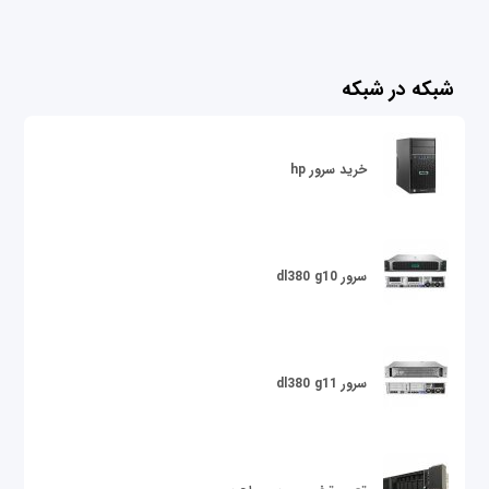
شبکه در شبکه
خرید سرور hp
سرور dl380 g10
سرور dl380 g11