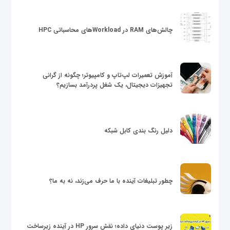
چالش‌های RAM در Workloadهای محاسباتی HPC
آموزش تعمیرات لپ‌تاپ و کامپیوتر؛ چگونه از گرانی
تجهیزات دیجیتال، یک شغل پردرآمد بسازیم؟
دلیل رنگ بندی کابل شبکه
چطور تبلیغات آینده با ما حرف می‌زند، نه به ما؟
زیر پوست دنیای داده؛ نقش سرور HP در آینده زیرساخت