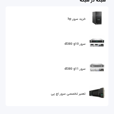
شبکه در شبکه
خرید سرور hp
سرور dl380 g10
سرور dl380 g11
تعمیر تخصصی سرور اچ پی