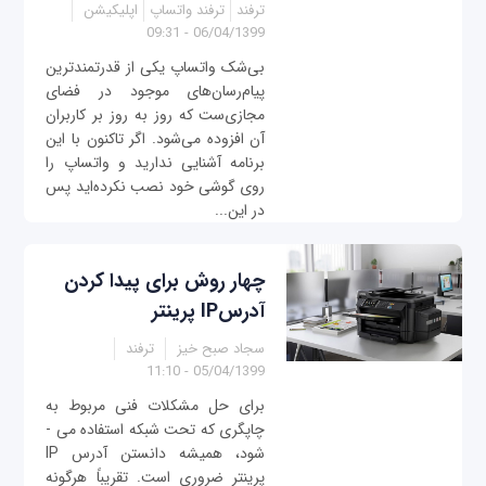
ترفند
ترفند واتساپ
اپلیکیشن
06/04/1399 - 09:31
بی‌شک واتساپ یکی از قدرتمندترین
پیام‌رسان‌های موجود در فضای
مجازی‌ست که روز به روز بر کاربران
آن افزوده می‌شود. اگر تاکنون با این
برنامه آشنایی ندارید و واتساپ را
روی گوشی خود نصب نکرده‌اید پس
در این...
چهار روش برای پیدا کردن
آدرسIP پرینتر
سجاد صبح خیز
ترفند
05/04/1399 - 11:10
برای حل مشکلات فنی مربوط به
چاپگری که تحت شبکه استفاده می ­
شود، همیشه دانستن آدرس IP
پرینتر ضروری است. تقریباً هرگونه