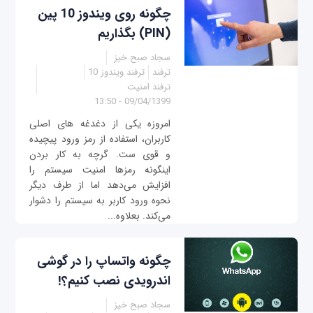
چگونه روی ویندوز 10 پین
(PIN) بگذاریم
سجاد صبح خیز
ترفند
ترفند ویندوز 10
ترفند امنیت
09/04/1399 - 13:50
امروزه یکی از دغدغه های اصلی
کاربران، استفاده از رمز ورود پیچیده
و قوی ست. گرچه به کار بردن
اینگونه رمزها امنیت سیستم را
افزایش می‌دهد اما از طرف دیگر
نحوه ورود کاربر به سیستم را دشوار
می‌کند. بعلاوه...
چگونه واتساپ را در گوشی
اندرویدی نصب کنیم؟!
سجاد صبح خیز