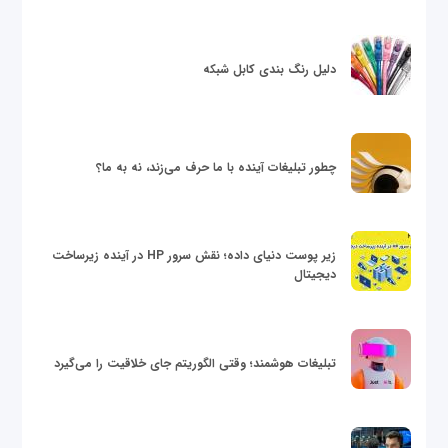
دلیل رنگ بندی کابل شبکه
چطور تبلیغات آینده با ما حرف می‌زند، نه به ما؟
زیر پوست دنیای داده؛ نقش سرور HP در آینده زیرساخت
دیجیتال
تبلیغات هوشمند؛ وقتی الگوریتم جای خلاقیت را می‌گیرد