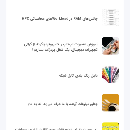
چالش‌های RAM در Workloadهای محاسباتی HPC
آموزش تعمیرات لپ‌تاپ و کامپیوتر؛ چگونه از گرانی
تجهیزات دیجیتال، یک شغل پردرآمد بسازیم؟
دلیل رنگ بندی کابل شبکه
چطور تبلیغات آینده با ما حرف می‌زند، نه به ما؟
زیر پوست دنیای داده؛ نقش سرور HP در آینده زیرساخت