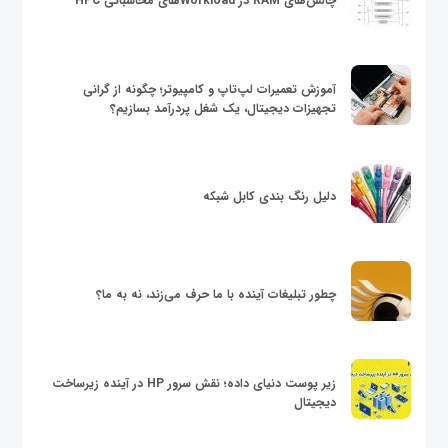
چالش‌های RAM در Workloadهای محاسباتی HPC
آموزش تعمیرات لپ‌تاپ و کامپیوتر؛ چگونه از گرانی
تجهیزات دیجیتال، یک شغل پردرآمد بسازیم؟
دلیل رنگ بندی کابل شبکه
چطور تبلیغات آینده با ما حرف می‌زند، نه به ما؟
زیر پوست دنیای داده؛ نقش سرور HP در آینده زیرساخت
دیجیتال