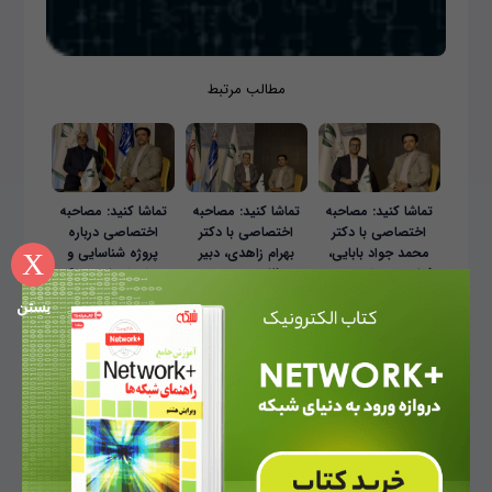
مطالب مرتبط
تماشا کنید: مصاحبه
تماشا کنید: مصاحبه
تماشا کنید: مصاحبه
اختصاصی با دکتر
اختصاصی با دکتر
اختصاصی درباره
محمد جواد بابایی،
بهرام زاهدی، دبیر
پروژه شناسایی و
X
فعال و متخصص در
نظام ممیزی و
پیش ارزیابی مراکز
ساخت و توسعه مراکز
رتبه‌بندی مراکز داده
داده کشور (DCAS)
بستن
داده کشور و پروژه
کشور و پروژه ملی
ملی DCAS
DCAS
منبع:
اینک
برچسب:
هوش مصنوعی
صنعت
آینده مشاغل