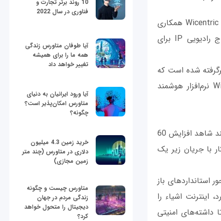
10 روند برتر تجارت و
فناوری در سال 2022
ARM برای تحقق بخشیدن به این فناوری جدید با دو شرکت Sunrise Micro Devices و Wicentric همکاری
می‌کند تا بنیان برند Cordio را شکل دهند. Cordio روی توسعه فناوری کم‌مصرف امواج رادیویی IP برای
آیا طوفان متاورس زندگی
همه ما را برای همیشه
تغییر خواهد داد
Cor از محصولات کم‌مصرف بی‌سیم Cordio از شرکت Sunrise Micro Devices برگرفته شده است که
شامل طیفی از امواج رادیویی Bluetooth 4.0 CMOS می‌شود. از سوی دیگر، Wicentric نرم‌افزار هوشمند
آیا ورود ایرانیان به دنیای
متاورس امکان‌پذیر است؟
چگونه؟
شرکت‌هایی که از فناوری کم‌مصرف امواج رادیویی IP شرکت ARM استفاده می‌کنند، می‌توانند شاهد افزایش 60
خرید زمین 4.3 میلیون
 عملکرد sub-volt است که امکان کار با جریان زیر یک
دلاری در متاورس (چند متر
زمین مجازی)
ر استانداردهای باز
متاورس چیست و چگونه
، اینترنت اشیاء را
زندگی مردم در جهان
دیجیتال را متحول خواهد
د Offspark تکمیل کرده است تا داشته‌های امنیتی
کرد؟