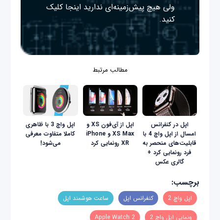
ولی هیچ پیش‌زمینه‌ای ندارید
اینجا
کلیک
کنید.
مطالب مرتبط
اپل در کنفرانس
اپل از آی‌فون XS و
اپل واچ 3 با ظاهری
امسال از اپل واچ 4 با
XS Max و iPhone
کاملا متفاوت معرفی
قابلیت‌های منحصر به
XR رونمایی کرد
می‌شود!
فرد رونمایی کرد +
گالری عکس
برچسب:
اپل واچ 2
کنفرانس اپل
ساعت هوشمند اپل
ونمایی اپل واچ 2
Apple Watch 2