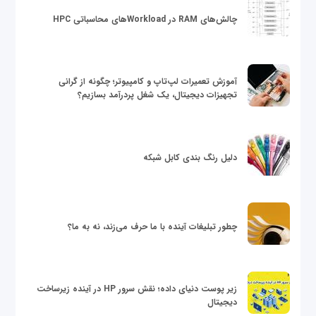
چالش‌های RAM در Workloadهای محاسباتی HPC
آموزش تعمیرات لپ‌تاپ و کامپیوتر؛ چگونه از گرانی
تجهیزات دیجیتال، یک شغل پردرآمد بسازیم؟
دلیل رنگ بندی کابل شبکه
چطور تبلیغات آینده با ما حرف می‌زند، نه به ما؟
زیر پوست دنیای داده؛ نقش سرور HP در آینده زیرساخت
دیجیتال