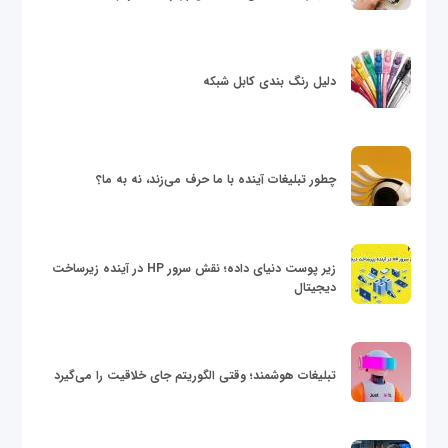
دلیل رنگ بندی کابل شبکه
چطور تبلیغات آینده با ما حرف می‌زند، نه به ما؟
زیر پوست دنیای داده؛ نقش سرور HP در آینده زیرساخت
دیجیتال
تبلیغات هوشمند؛ وقتی الگوریتم جای خلاقیت را می‌گیرد