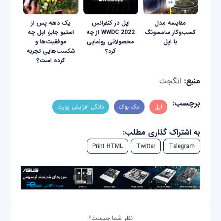
مقایسه مدل
اپل در کنفرانس
یک دهه پس از
کسب‌و‌کار سامسونگ
WWDC 2022 از چه
استیو جابز، اپل چه
با اپل
محصولاتی رونمایی
موفقیت‌ها و
کرد؟
شکست‌هایی تجربه
کرده است؟
منبع:
انگجت
برچسب:
اپل
مک بوک
دانگل افزایش پورت
به اشتراک گذاری مطلب:
Print HTML
Twitter
Telegram
نظر شما چیست؟