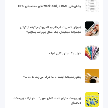
چالش‌های RAM در Workloadهای محاسباتی HPC
آموزش تعمیرات لپ‌تاپ و کامپیوتر؛ چگونه از گرانی
تجهیزات دیجیتال، یک شغل پردرآمد بسازیم؟
دلیل رنگ بندی کابل شبکه
چطور تبلیغات آینده با ما حرف می‌زند، نه به ما؟
زیر پوست دنیای داده؛ نقش سرور HP در آینده زیرساخت
دیجیتال