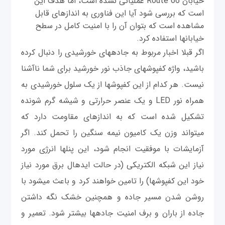
خیابان Route 66 عملیاتی نشده است، اما هدف این
است که بررسی شود آیا این فناوری به اندازه‎ای قابل
مشاهده است که بتوان آن را با امنیت کامل در سطح
خیابان‎ها استفاده کرد.
اگر قبلا اخبار مربوط به جاده‎های خورشیدی را دنبال کرده
باشید، واژه کفپوش‎های جاذب نور خورشید برای شما ناآشنا
نیست. هر کدام از این کفپوش‎ها از یک سلول خورشیدی به
همراه نور LED و یک عنصر حرارتی و شیشه گرم شونده
تشکیل شده است که به اندازه‎ای مقاومت دارد که
می‎تواند وزن یک کامیون نیمه سنگین را تحمل کند. اگر
آزمايشات با موفقیت انجام شود، این پنل‎ها انرژی مورد
نیاز این شبکه الکتریکی (در حالت ایده‎ال برق مورد نیاز
خود این کفپوش‎ها) را تامین خواهند کرد و باعث می‎شود با
روشن شدن مسیر جاده و همچنین خشک نگه داشتن
جاده از باران و برف امنیت جاده‎ها بیشتر شود. تعمیر و