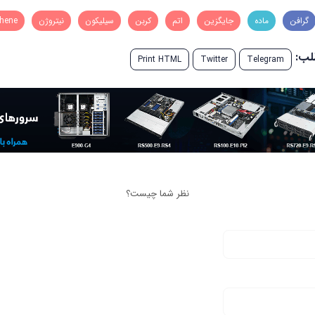
گرافن
ماده
جایگزین
اتم
کربن
سیلیکون
نیتروژن
hene
طلب:
Print HTML
Twitter
Telegram
نظر شما چیست؟