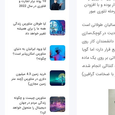
10 روند برتر تجارت و
 بوده و با افزودن
فناوری در سال 2022
حله تئوری عبور
آیا طوفان متاورس زندگی
الیان طولانی است
همه ما را برای همیشه
ودیت‌ در کوچک‌سازی
تغییر خواهد داد
انشمندان کار روی
قرار دارد؛ اما گویا
آیا ورود ایرانیان به دنیای
متاورس امکان‌پذیر است؟
تی بر روی یک ماده
چگونه؟
ه کنتاکی انجام شده،
 با ضخامت گرافین)
خرید زمین 4.3 میلیون
دلاری در متاورس (چند متر
زمین مجازی)
متاورس چیست و چگونه
زندگی مردم در جهان
دیجیتال را متحول خواهد
کرد؟