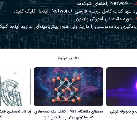
ک
+Network راهنمای شبکه‌ها
د تنها کتاب کامل ترجمه فارسی +Network
اینجا
کلیک کنید.
ک
دوره مقدماتی آموزش پایتون
ادگیری برنامه‌نویسی را دارید ولی هیچ پیش‌زمینه‌ای ندارید
اینجا
کلیک
مطالب مرتبط
و نانولوله کربنی
محققان دانشگاه MIT : کشف یک نیمه‌هادی
آیا 5G نخستین 
که عملکردی بهتر از سیلیکون دارد
گ