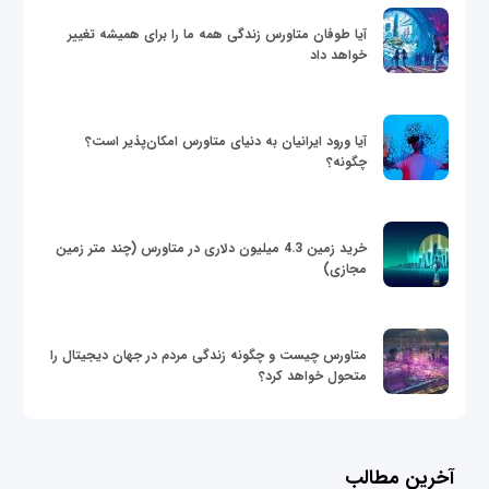
آیا طوفان متاورس زندگی همه ما را برای همیشه تغییر
خواهد داد
آیا ورود ایرانیان به دنیای متاورس امکان‌پذیر است؟
چگونه؟
خرید زمین 4.3 میلیون دلاری در متاورس (چند متر زمین
مجازی)
متاورس چیست و چگونه زندگی مردم در جهان دیجیتال را
متحول خواهد کرد؟
آخرین مطالب