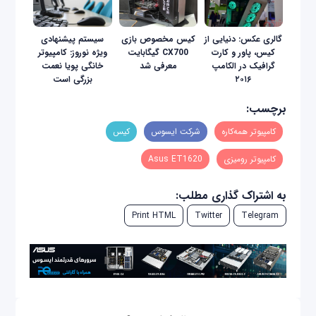
گالری عکس: دنیایی از
کیس مخصوص بازی
سیستم پیشنهادی
کیس، پاور و کارت
CX700 گیگابایت
ویژه نوروز: کامپیوتر
گرافیک در الکامپ
معرفی شد
خانگی پویا نعمت
۲۰۱۶
بزرگی است
برچسب:
کامپیوتر همه‌کاره
شرکت ایسوس
کیس
کامپیوتر رومیزی
Asus ET1620
به اشتراک گذاری مطلب:
Print HTML
Twitter
Telegram