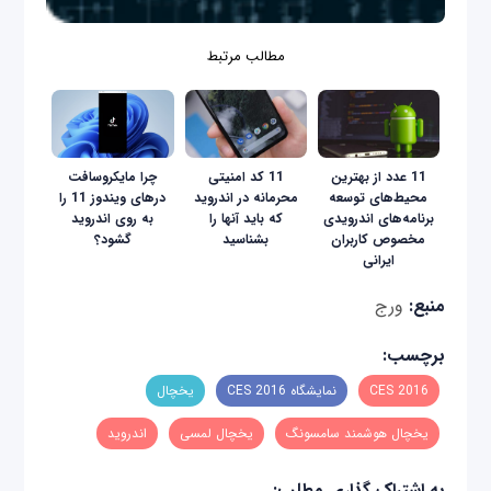
مطالب مرتبط
11 عدد از بهترین
11 کد امنیتی
چرا مایکروسافت
محیط‌های توسعه
محرمانه در اندروید
در‌های ویندوز 11 را
برنامه‌های اندرویدی
که باید آنها را
به روی اندروید
مخصوص کاربران
بشناسید
گشود؟
ایرانی
منبع:
ورج
برچسب:
CES 2016
نمایشگاه CES 2016
یخچال
یخچال هوشمند سامسونگ
یخچال لمسی
اندروید
به اشتراک گذاری مطلب: