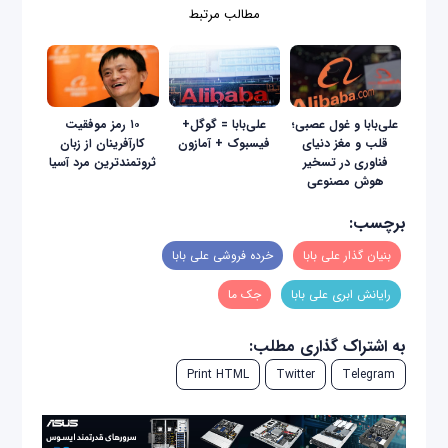
مطالب مرتبط
علی‌بابا و غول عصبی؛
علی‌بابا = گوگل+
۱۰ رمز موفقیت
قلب و مغز دنیای
فیسبوک + آمازون
کارآفرینان از زبان
فناوری در تسخیر
ثروتمندترین مرد آسیا
هوش مصنوعی
برچسب:
بنیان گذار علی بابا
خرده فروشی علی بابا
رایانش ابری علی بابا
جک ما
به اشتراک گذاری مطلب:
Print HTML
Twitter
Telegram