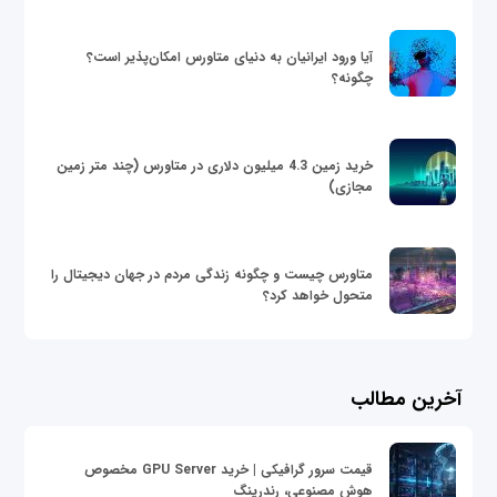
آیا ورود ایرانیان به دنیای متاورس امکان‌پذیر است؟
چگونه؟
خرید زمین 4.3 میلیون دلاری در متاورس (چند متر زمین
مجازی)
متاورس چیست و چگونه زندگی مردم در جهان دیجیتال را
متحول خواهد کرد؟
آخرین مطالب
قیمت سرور گرافیکی | خرید GPU Server مخصوص
هوش مصنوعی، رندرینگ