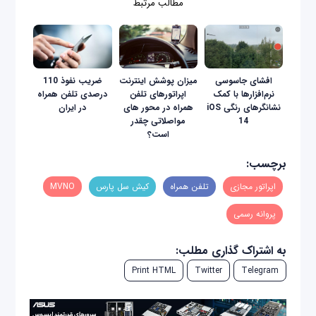
مطالب مرتبط
افشای جاسوسی
میزان پوشش اینترنت
ضریب نفوذ 110
نرم‌افزارها با کمک
اپراتورهای تلفن
درصدی تلفن همراه
نشانگرهای رنگی iOS
همراه در محور های
در ایران
14
مواصلاتی چقدر
است؟
برچسب:
اپراتور مجازی
تلفن همراه
کیش سل پارس
MVNO
پروانه رسمی
به اشتراک گذاری مطلب:
Print HTML
Twitter
Telegram