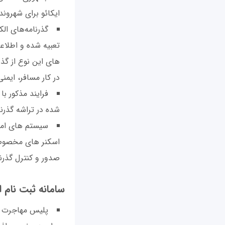
ايکائو برای شهروند
گذرنامه‌های ال
تعبيه شده و اطلاع
های اين نوع از گذر
در کار مسافر، ايمنی
فرايند مذکور ب
شده در تراشه گذرنا
سيستم های امض
اسکنر های مخصوص، 
صدور و کنترل گذرن
سامانه ثبت نام 
پليس مهاجرت و 