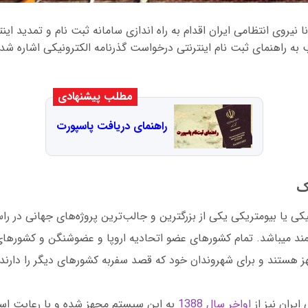
 نیروی انتظامی ایران اقدام به راه اندازی سامانه ثبت نام و تمدید اینت
به راهنمای ثبت نام اینترنتی درخواست گذرنامه الکترونیکی اشاره ش
مطلب پیشنهادی
راهنمای دریافت پاسپورت
ک
نيكی يا بيومتريکی يكی از بزرگترين و جالب‌ترين پروژه‌های جهانی در راس
د میباشد. تمام کشورهای عضو اتحاديه اروپا و عضوشنگن و کشورهای
 هستند و برای شهروندان خود که قصد سفربه کشورهای ديگر را دارند، 
يران نيز از
اواخر سال 1388
به اين سيستم مجهز شده و با رعايت است