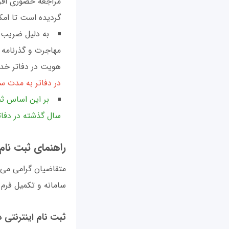
مراجعه حضوری افر
گرديده است تا امک
به دليل ضريب 
مهاجرت و گذرنامه ن
هويت در دفاتر خدم
در دفاتر به مدت 
بر اين اساس ث
سال گذشته در دفاتر پليس+10 احرا
راهنمای ثبت نام
سامانه و تکميل فرم 
ثبت نام اینترنتی 