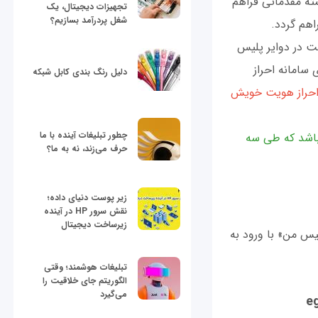
ته مقدماتی فراهم
تجهیزات دیجیتال، یک
شغل پردرآمد بسازیم؟
هم گردد.
ت در دواير پليس
 سامانه احراز
دلیل رنگ بندی کابل شبکه
 احراز هويت خويش
چطور تبلیغات آینده با ما
باشد که طی سه
حرف می‌زند، نه به ما؟
زیر پوست دنیای داده؛
نقش سرور HP در آینده
زیرساخت دیجیتال
egoz و يا نصب اپلیکیشن «پليس من» با ورود به
تبلیغات هوشمند؛ وقتی
الگوریتم جای خلاقیت را
می‌گیرد