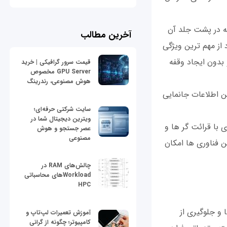
که در پشت جلد آن
آخرین مطالب
 از مهم ترين ويژگی
 بدون ايجاد وقفه
قیمت سرور گرافیکی | خرید
GPU Server مخصوص
هوش مصنوعی، رندرینگ
کن اطلاعات جانمايی
سایت شرکتی حرفه‌ای؛
ویترین دیجیتال شما در
با قرائت گر ها و
عصر جستجو و هوش
مصنوعی
ن فناوری ها امکان
چالش‌های RAM در
Workloadهای محاسباتی
HPC
 و جلوگيری از
آموزش تعمیرات لپ‌تاپ و
کامپیوتر؛ چگونه از گرانی