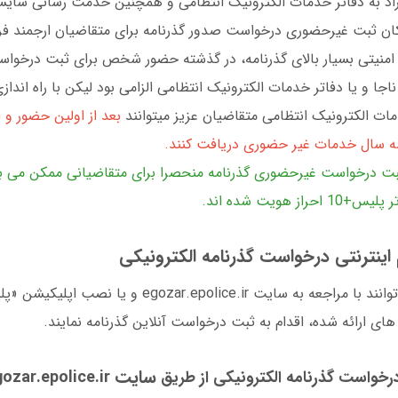
اد به دفاتر خدمات الکترونيک انتظامی و همچنين خدمت رسانی شايس
ان ثبت غيرحضوری درخواست صدور گذرنامه برای متقاضيان ارجمند فرا
امنيتی بسيار بالای گذرنامه، در گذشته حضور شخص برای ثبت درخواس
اجا و يا دفاتر خدمات الکترونيک انتظامی الزامی بود ليکن با راه اندازی
ات الکترونيک انتظامی متقاضيان عزيز میتوانند
بعد از اولين حضور و
سه سال خدمات غير حضوری دريافت کنند.
بت درخواست غيرحضوری گذرنامه منحصرا برای متقاضيانی ممکن می 
ز هويت شده اند.
 اینترنتی درخواست گذرنامه الکترونیکی
متقاضيان گرامی می‌توانند با مراجعه به سايت ar.epolice.ir
های ارائه شده، اقدام به ثبت درخواست آنلاين گذرنامه نمايند.
سایت
درخواست گذرنامه الکترونیکی از طریق
egozar.epolice.ir