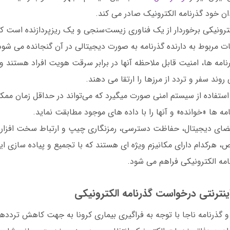
ان خود گذرنامه الکترونيک صادر می کند.
کترونيکی برخوردار از يک فناوری زيست‌سنجی و يک ريزپردازنده است 
ات مربوط به دارنده گذرنامه به صورت ديجيتالی در آن گنجانده می شود
نامه ها، امنيت قابل ملاحظه آنها در برابر سرقت هويت افراد هستند و
 روند سفر و تردد از مرزها را ارتقا می دهند.
ا استفاده از سيستم امنی صورت میگيرد که می‌تواند در حداقل زمان مم
مه ها «خوانده» و آنها را با داده های موجود مطابقت نمايد.
ای ديجيتال، حفاظت دسترسی، رمزنگاری چيپ و ارتباط سخت افزاری 
هرکدام دارای مکانيزم ويژه ای هستند که با تجميع و پياده سازی اي
امه الکترونيکی فراهم می شود.
اینترنتی درخواست گذرنامه الکترونیکی
گذرنامه ناجا با توجه به فراگيری بيماری کرونا به جهت کاهش ترددها