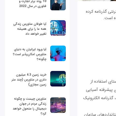
10 روند برتر تجارت و
فناوری در سال 2022
رنتی گذرنامه کرده
ده است.
آیا طوفان متاورس زندگی
همه ما را برای همیشه
تغییر خواهد داد
آیا ورود ایرانیان به دنیای
متاورس امکان‌پذیر است؟
چگونه؟
خرید زمین 4.3 میلیون
دلاری در متاورس (چند متر
تای استفاده از
زمین مجازی)
 پيشرفته آسيايی
گذرنامه الکترونيک
متاورس چیست و چگونه
زندگی مردم در جهان
دیجیتال را متحول خواهد
کرد؟
انداردهای سازمان