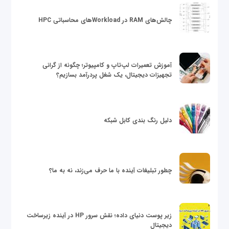
چالش‌های RAM در Workloadهای محاسباتی HPC
آموزش تعمیرات لپ‌تاپ و کامپیوتر؛ چگونه از گرانی
تجهیزات دیجیتال، یک شغل پردرآمد بسازیم؟
دلیل رنگ بندی کابل شبکه
چطور تبلیغات آینده با ما حرف می‌زند، نه به ما؟
زیر پوست دنیای داده؛ نقش سرور HP در آینده زیرساخت
دیجیتال