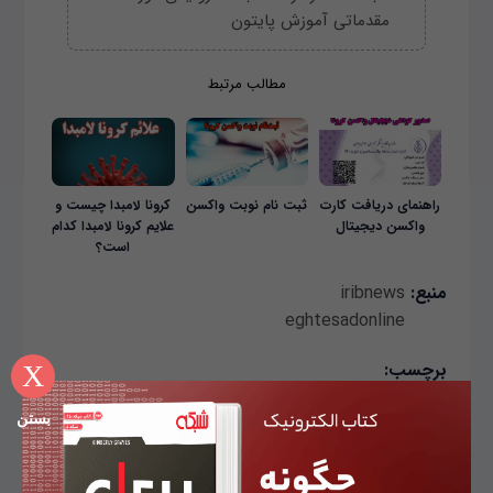
مقدماتی آموزش پایتون
مطالب مرتبط
راهنمای دریافت کارت
ثبت نام نوبت واکسن
کرونا لامبدا چیست و
واکسن دیجیتال
علایم کرونا لامبدا کدام
است؟
منبع:
iribnews
eghtesadonline
برچسب:
X
ثبت نام واکسیناسیون معلمان
واکسیناسیون معلمان
بستن
راهنمای ثبت نام واکسیناسیون معلمان
واکسن کرونا برای معلمان
ثبت نام واکسن کرونا