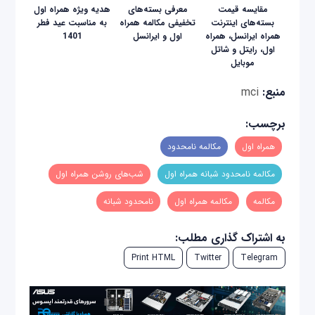
مقایسه‌ قیمت
معرفی بسته‌های
هدیه ویژه همراه اول
بسته‌های اینترنت
تخفیفی مکالمه همراه
به مناسبت عید فطر
همراه ایرانسل، همراه
اول و ایرانسل
1401
اول، رایتل و شاتل
موبایل
منبع:
mci
برچسب:
همراه اول
مکالمه نامحدود
مکالمه نامحدود شبانه همراه اول
شب‌های روشن همراه اول
مکالمه
مکالمه همراه اول
نامحدود شبانه
به اشتراک گذاری مطلب:
Print HTML
Twitter
Telegram