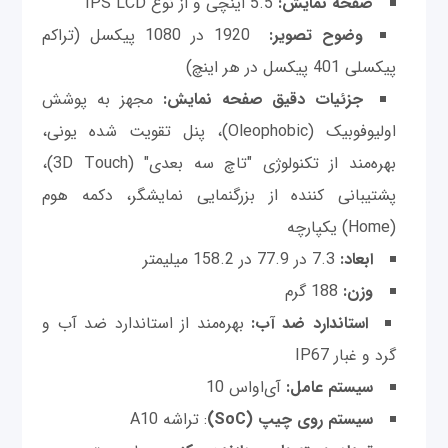
صفحه نمایش:
5.5 اینچی و از نوع IPS LCD
وضوح تصویر:
1920 در 1080 پیکسل (تراکم
پیکسلی 401 پیکسل در هر اینچ)
جزئیات دقیق صفحه نمایش:
مجهز به پوشش
اولیوفوبیک (Oleophobic)، پنل تقویت شده یونی،
بهره‌مند از تکنولوژی "تاچ سه بعدی" (3D Touch)،
پشتیبانی کننده از بزرگنمایی نمایشگر، دکمه هوم
(Home) یکپارچه
ابعاد:
7.3 در 77.9 در 158.2 میلیمتر
وزن:
188 گرم
استاندارد ضد آب:
بهره‌مند از استاندارد ضد آب و
گرد و غبار IP67
سیستم عامل:
آی‌او‌اس 10
سیستم روی چیپ
(SoC)
: تراشه A10