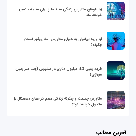
آیا طوفان متاورس زندگی همه ما را برای همیشه تغییر
خواهد داد
آیا ورود ایرانیان به دنیای متاورس امکان‌پذیر است؟
چگونه؟
خرید زمین 4.3 میلیون دلاری در متاورس (چند متر زمین
مجازی)
متاورس چیست و چگونه زندگی مردم در جهان دیجیتال را
متحول خواهد کرد؟
آخرین مطالب