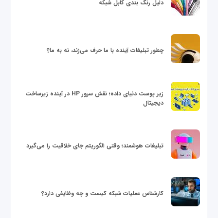
دلیل رنگ بندی کابل شبکه
چطور تبلیغات آینده با ما حرف می‌زند، نه به ما؟
زیر پوست دنیای داده؛ نقش سرور HP در آینده زیرساخت
دیجیتال
تبلیغات هوشمند؛ وقتی الگوریتم جای خلاقیت را می‌گیرد
کارشناس عملیات شبکه کیست و چه وظایفی دارد؟