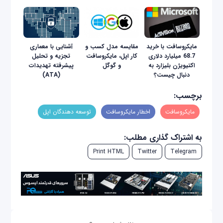
مایکروسافت با خرید
مقایسه مدل کسب و
آشنایى با معمارى
68.7 میلیارد دلاری
کار اپل، مایکروسافت
تجزیه و تحلیل
اکتیویژن بلیزارد به
و گوگل
پیشرفته تهدیدات
دنبال چیست؟
(ATA)
برچسب:
مایکروسافت
اخطار مایکروسافت
توسعه دهندگان اپل
به اشتراک گذاری مطلب:
Print HTML
Twitter
Telegram