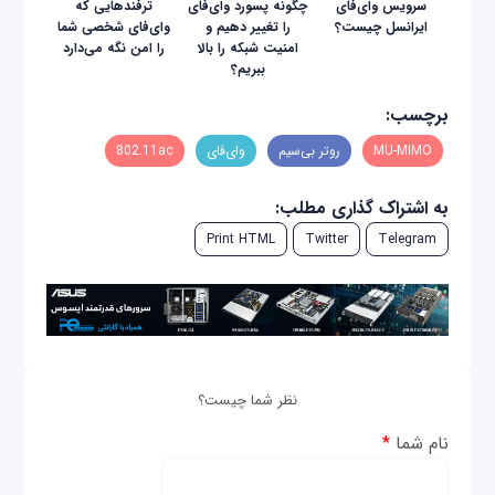
سرویس وای‌فای
چگونه پسورد وای‌فای
ترفندهایی که
ایرانسل چیست؟
را تغییر دهیم و
وای‌فای شخصی شما
امنیت شبکه را بالا
را امن نگه می‌دارد
ببریم؟
برچسب:
MU-MIMO
روتر بی‌سیم
وای‌فای
802.11ac
به اشتراک گذاری مطلب:
Print HTML
Twitter
Telegram
نظر شما چیست؟
نام شما
*