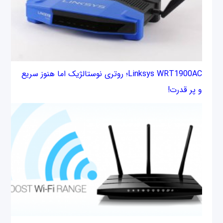
Linksys WRT1900AC؛ روتری نوستالژیک اما هنوز سریع
و پر قدرت!