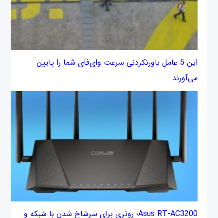
این 5 عامل باورنکردنی سرعت وای‌فای شما را پایین
می‌آورند
Asus RT-AC3200؛ روتری برای سرشاخ شدن با شبکه و