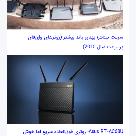
سرعت بیشتر؛ پهنای باند بیشتر (روترهای وای‌فای
پرسرعت سال 2015)
Asus RT-AC68U؛ روتری فوق‌العاده سریع اما خوش