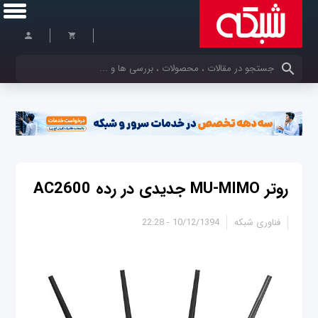
کلمات کلیدی خود را وارد کنید
روتر MU-MIMO جدیدی در رده AC2600
فناوری شبکه
10/12/1394 - 22:28