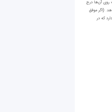
روی آن‌ها درج
د. (اگر موفق
رد که در