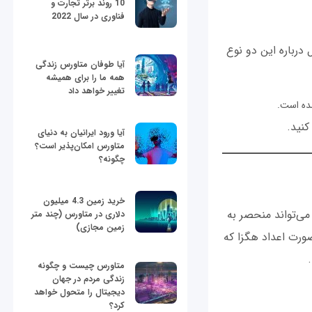
10 روند برتر تجارت و
فناوری در سال 2022
 مطلب توضیحات کامل درباره این دو نوع
آیا طوفان متاورس زندگی
همه ما را برای همیشه
تغییر خواهد داد
ده است.
کنید.
آیا ورود ایرانیان به دنیای
متاورس امکان‌پذیر است؟
چگونه؟
خرید زمین 4.3 میلیون
ی‌تواند منحصر به
دلاری در متاورس (چند متر
زمین مجازی)
 یک مقدار 48 بیتی است که به صورت اعداد هگزا که
متاورس چیست و چگونه
زندگی مردم در جهان
دیجیتال را متحول خواهد
کرد؟