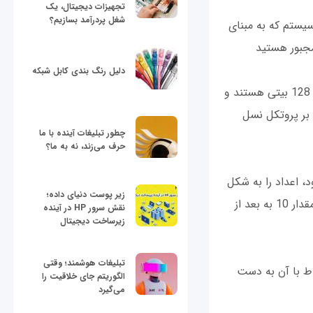
تجهیزات دیجیتال، یک
شغل پردرآمد بسازیم؟
سیستم که به مبنای
مجبور هستید
دلیل رنگ بندی کابل شبکه
: در نسخه ششم پروتکل اینترنت (IPv6) سرنام Internet Protocol version 6 مقادیر 128 بیتی هستند و
 بر پروتکل نسل
چطور تبلیغات آینده با ما
حرف می‌زند، نه به ما؟
، اعداد را به شکل
زیر پوست دنیای داده؛
متفاوتی نشان می‌دهد. در مبنای 16 اعداد از مقدار 0 تا 9 به شکل عادی نوشته شده اما از مقدار 10 به بعد از
نقش سرور HP در آینده
زیرساخت دیجیتال
تبلیغات هوشمند؛ وقتی
اط با آن به دست
الگوریتم جای خلاقیت را
می‌گیرد