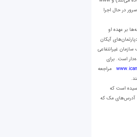
اشاره به نام میزبانی دارد که به یک سرور FTP اختصاص داده می‌شود (از پروتکل ftp استفاده می‌کند) و www
رور در حال اجرا
ها بر عهده او
Inte نام دارد. آیانا یکی از دپارتمان‌های آیکان
Internet Corporation for Assi است که یک سازمان غیرانتفاعی
دار است. برای
www.ican
مراجعه
د.
دست آورید، زمان آن رسیده است که
با آدرس‌های مک که