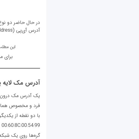
آدرس‌ آی‌پی (ip address) و آدرس مک MAC Address ارائه می‌شود.
این مطل
برای مشاهد
آدرس مک لایه پی
یک آدرس مک درون هر
با دو نقطه از یکدیگ
00:60:8C:00:54:99
گره‌ها روی یک شبکه 