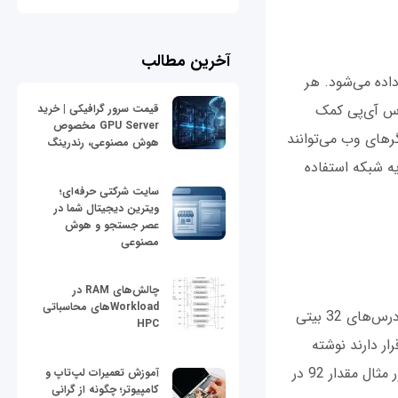
آخرین مطالب
اده می‌شود. هر
درس آی‌پی کمک
قیمت سرور گرافیکی | خرید
GPU Server مخصوص
رهای وب می‌توانند
هوش مصنوعی، رندرینگ
یه شبکه استفاده
سایت شرکتی حرفه‌ای؛
ویترین دیجیتال شما در
عصر جستجو و هوش
مصنوعی
چالش‌های RAM در
Workloadهای محاسباتی
: نسخه چهارم پروتکل اینترنت (IPv4) سرنام (Internet Protocol version 4) دارای آدرس‌های 32 بیتی
HPC
 قالب چهار مقدار اعشاری که در گروه‌های هشت‌یایی شبیه به 92.106.50.200 قرار دارند نوشته
می‌شوند. هر گروه هشت‌تایی در مبنای دودویی نوشته می‌شود که دقیقا 8 بیت است. به‌طور مثال مقدار 92 در
آموزش تعمیرات لپ‌تاپ و
کامپیوتر؛ چگونه از گرانی