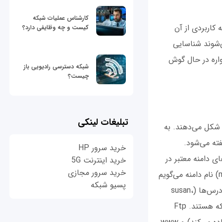
کارشناس عملیات شبکه
 کاربردی از آن
کیست و چه وظایفی دارد؟
ی‌شوند شناسایی
واره در حال گوش
شبکه دسترسی رادیویی باز
چیست؟
تبلیغات لینکی
 شکل می‌دهند. به
نام دامنه کاملا واجد شرایط (FQDN) سرنام fully qualified domain name گفته می‌شود.
خرید سرور HP
ی دامنه معتبر در
خرید اینترنت 5G
خرید سرور مجازی
یک شبکه هستند. به‌طور جمعی به دو بخش آخر نام میزبان (به‌طور مثال mycompany.com) نام دامنه می‌گویم
پسیو شبکه
که در حالت کلی اشاره به دامنه یا شبکه یک سازمان دارند. در مثال ما، بخش ابتدایی این آدرس‌ها (susan،
ftp و www) نام میزبان هستند که مشخص کننده یک کامپیوتر منحصر به فرد روی یک شبکه هستند. Ftp