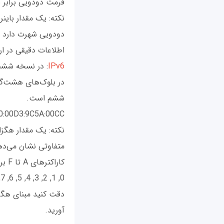
فرمت دودویی برابر با 0101 1100 ا
نکته: یک مقدار باین
دودویی شهرت دارد پ
اطلاعات دقیقی در ار
IPv6
در بلوک‌های هشت‌گان
ششم است.
00:00D3:9C5A:00CC
نکته: یک مقدار هگزا
کاراکترهای A تا F برای نمایش آن‌ها استفاده می‌شود.
0, 1, 2, 3, 4, 5, 6, 7, 8, 9, A, B, C, D, E, F
دقت کنید مبنای هگزا
آورید.