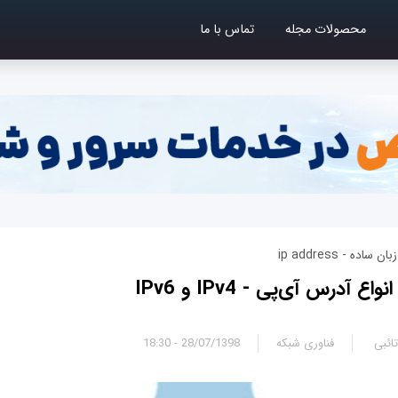
محصولات مجله
تماس با ما
ه - ip address
 آدرس‌ آی‌پی - IPv4 و IPv6
ائبی
فناوری شبکه
28/07/1398 - 18:30