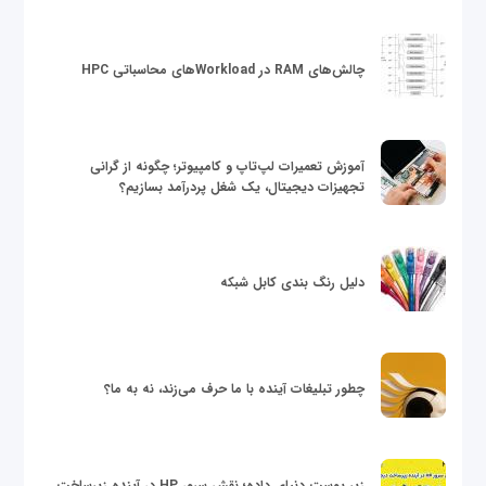
چالش‌های RAM در Workloadهای محاسباتی HPC
آموزش تعمیرات لپ‌تاپ و کامپیوتر؛ چگونه از گرانی
تجهیزات دیجیتال، یک شغل پردرآمد بسازیم؟
دلیل رنگ بندی کابل شبکه
چطور تبلیغات آینده با ما حرف می‌زند، نه به ما؟
زیر پوست دنیای داده؛ نقش سرور HP در آینده زیرساخت