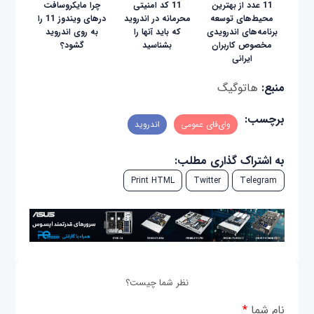
11 عدد از بهترین
11 کد امنیتی
چرا مایکروسافت
محیط‌های توسعه
محرمانه در اندروید
در‌های ویندوز 11 را
برنامه‌های اندرویدی
که باید آنها را
به روی اندروید
مخصوص کاربران
بشناسید
گشود؟
ایرانی
منبع:
هاتوگیگ
برچسب:
وای‌فای عمومی
اندروید
به اشتراک گذاری مطلب:
Print HTML
Twitter
Telegram
نظر شما چیست؟
نام شما
*