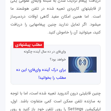
دریافت پیغام نزدیک شدن به شبکه وای‎فای عمومی‎ یکی
از قابلیت‎های کاربردی تعبیه شده در تلفن هوشمند ما
است. اما همین امکان مفید گاهی اوقات دردسرساز
می‎شود. اگر تمایل ندارید چنین پیغام‎هایی را دریافت
کنید، می‎توانید آن را خاموش كنيد.
مطلب پیشنهادی
وای‌فای در ده سال آینده چگونه
خواهد بود؟
برای درک آینده وای‌فای؛ این ده
مطلب را بخوانید!
چنین قابلیتی درون آندرويد تعبیه شده است، اما با توجه
به سازنده تلفن ممکن است کمی‎ متفاوت باشد. اول،
اپلیکیشن Settings را روی تلفن خود باز کنید و روی