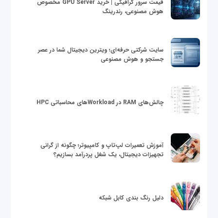
قیمت سرور گرافیکی | خرید GPU Server مخصوص
هوش مصنوعی، رندرینگ
سایت شرکتی حرفه‌ای؛ ویترین دیجیتال شما در عصر
جستجو و هوش مصنوعی
چالش‌های RAM در Workloadهای محاسباتی HPC
آموزش تعمیرات لپ‌تاپ و کامپیوتر؛ چگونه از گرانی
تجهیزات دیجیتال، یک شغل پردرآمد بسازیم؟
دلیل رنگ بندی کابل شبکه