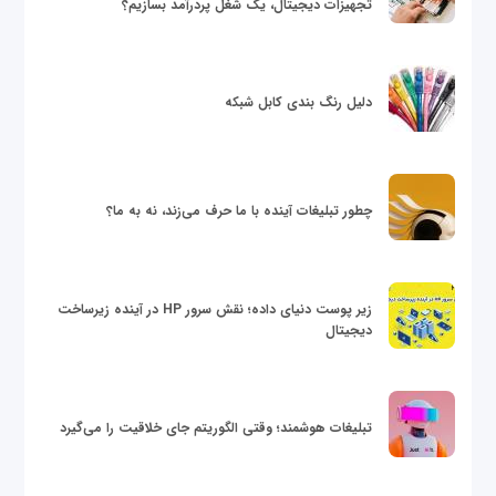
تجهیزات دیجیتال، یک شغل پردرآمد بسازیم؟
دلیل رنگ بندی کابل شبکه
چطور تبلیغات آینده با ما حرف می‌زند، نه به ما؟
زیر پوست دنیای داده؛ نقش سرور HP در آینده زیرساخت
دیجیتال
تبلیغات هوشمند؛ وقتی الگوریتم جای خلاقیت را می‌گیرد