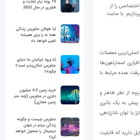
10 روند برتر تجارت و
اله اختصاصی را از
فناوری در سال 2022
له به معرفی 3 ترفند کارآمد برای ذخیره شارژ بیشتر در آیفون X می‌پردازیم. با سایت
آیا طوفان متاورس زندگی
همه ما را برای همیشه
تغییر خواهد داد
 اصلی‌ترین معضلات
آیا ورود ایرانیان به دنیای
اری اسمارتفون‌ها
متاورس امکان‌پذیر است؟
چگونه؟
شرفت عمده مرتبط با
خرید زمین 4.3 میلیون
 آیفون X اپل دقیقا یک نمونه بارز برای اثبات این مسئله است. آیفون X اگرچه از نظر ظاهر و
دلاری در متاورس (چند متر
پیش به یک باتری
زمین مجازی)
یره شارژ یا توان شارژدهی
متاورس چیست و چگونه
زندگی مردم در جهان
دیجیتال را متحول خواهد
 تمایل دارید که قابلیت
کرد؟