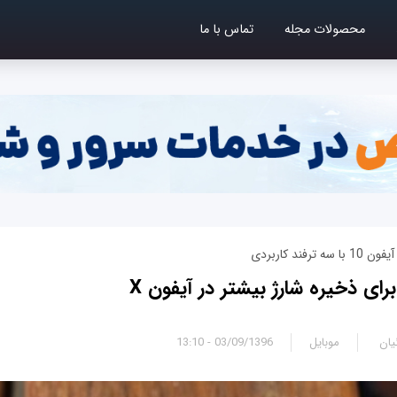
محصولات مجله
تماس با ما
فند کاربردی
یان
موبایل
03/09/1396 - 13:10