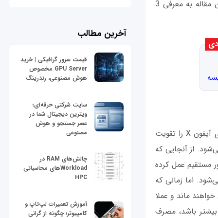
ذخیره شارژ باتری دستگاه را تقویت کنید، این مقاله اختصاصی را از دست ندهید. در این مقاله به معرفی 3
آخرین مطالب
دی
قیمت سرور گرافیکی | خرید
GPU Server مخصوص
هوش مصنوعی، رندرینگ
سایت شرکتی حرفه‌ای؛
ویترین دیجیتال شما در
عصر جستجو و هوش
یکی از بهترین و کارآمدترین روش‌هایی که با استفاده از آن می‌توانید ذخیره شارژ در باتری آیفون X را تقویت
مصنوعی
‌شود. از آنجایی که
چالش‌های RAM در
ل‌های آن به طور مستقیم عمل کرده
Workloadهای محاسباتی
HPC
شود. اما زمانی که
واهند ماند و عملا
آموزش تعمیرات لپ‌تاپ و
د. بنابراین هرچه بخش‌های سیاه تصویر پس زمینه آیفون X شما بیشتر باشد، مصرف
کامپیوتر؛ چگونه از گرانی