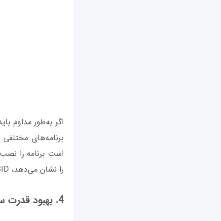
اگر به‌طور مداوم با
است برنامه را نصب 
را نشان می‌دهد، SSID و BSSID (مک‌آدرس وای‌فای) که می‌تواند در برخی موارد مفید باشند را نشان می‌دهد.
4. بهبود قدرت سیگنال وای‌فای در اندروید