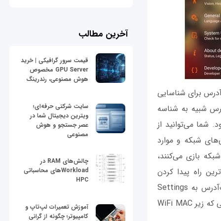
آخرین مطالب
قیمت سرور گرافیکی | خرید
GPU Server مخصوص
هوش مصنوعی، رندرینگ
آدرس برای شناسایی
سایت شرکتی حرفه‌ای؛
رس شبیه به شناسه
ویترین دیجیتال شما در
‌شود. شما می‌توانید از
عصر جستجو و هوش
مصنوعی
های شبکه و موارد
بکه بازی می‌کنند،
چالش‌های RAM در
رین راه پیدا کردن
Workloadهای محاسباتی
HPC
مک‌آدرس یک گوشی اندروید مراجعه به بخش About دستگاه است. برای مشاهده مک‌آدرس به Settings
بروید و گزینه About device را لمس کنید، سپس گزینه Status را لمس کنید تا مک‌آدرسی که زیر WiFi MAC
آموزش تعمیرات لپ‌تاپ و
کامپیوتر؛ چگونه از گرانی