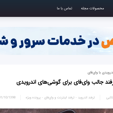
محصولات مجله
تماس با ما
درویدی با وای‌فای
ائبی
ترفند اندروید
ترفند اینترنت و وای‌فای
پرونده ویژه
1/10/1398 - 12:35