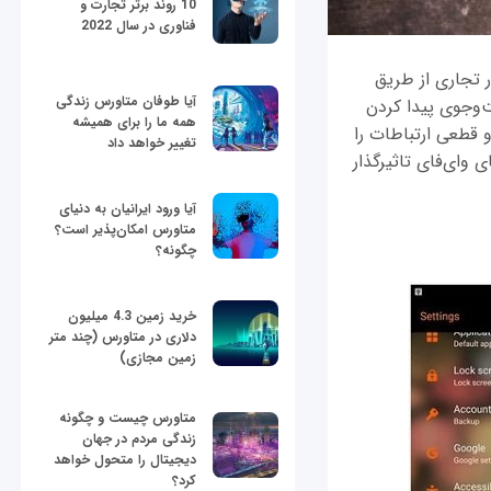
10 روند برتر تجارت و
فناوری در سال 2022
ر تجاری از طریق
آیا طوفان متاورس زندگی
ت‌وجوی پیدا کردن
همه ما را برای همیشه
 قطعی ارتباطات را
تغییر خواهد داد
 وای‌فای تاثیرگذار
آیا ورود ایرانیان به دنیای
متاورس امکان‌پذیر است؟
چگونه؟
خرید زمین 4.3 میلیون
دلاری در متاورس (چند متر
زمین مجازی)
متاورس چیست و چگونه
زندگی مردم در جهان
دیجیتال را متحول خواهد
کرد؟